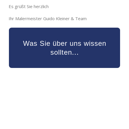
Es grüßt Sie herzlich
Ihr Malermeister Guido Kleiner & Team
Meisterbetrieb seit 2001 in Düren
Was Sie über uns wissen
Familiengeführtes Unternehmen
Mitgliedschaft in der Maler-Innung
sollten...