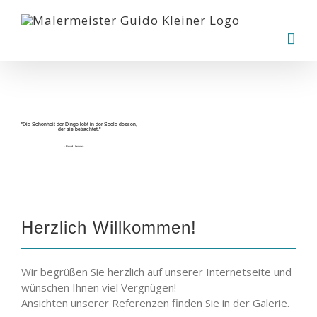
Zum
Inhalt
springen
"Die Schönheit der Dinge lebt in der Seele dessen,
der sie betrachtet."
- David Humme -
Herzlich Willkommen!
Wir begrüßen Sie herzlich auf unserer Internetseite und
wünschen Ihnen viel Vergnügen!
Ansichten unserer Referenzen finden Sie in der Galerie.